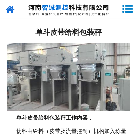
网站首页
定量包装秤
单斗皮带给料包装秤
-
DCS-S系列双斗颗粒包装秤
-
DCS-D系列单斗颗粒包装秤
-
DCS-SP系列粉粒两用双斗包装秤
-
DCS-DP系列粉粒两用单斗包装秤
-
DCS-L系列粉状包装秤
-
DCS-S系列无斗定量包装秤
单斗皮带给料包装秤工作内容：
物料由给料（皮带及流量控制）机构加入称量
-
DCS-X系列振动小包装秤