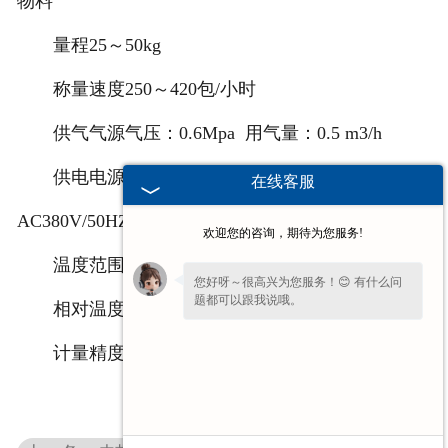
物料
量程25～50kg
称量速度250～420包/小时
供气气源气压：0.6Mpa 用气量：0.5 m3/h
供电电源 包装秤：AC220V/50HZ 输送缝包：
在线客服
AC380V/50HZ
欢迎您的咨询，期待为您服务!
温度范围-10～40℃
您好呀～很高兴为您服务！😊 有什么问
题都可以跟我说哦。
相对温度≤90%RH(无凝结水)
您好，在线客服已就位，方便说下需求
计量精度0.2
吗？我快速帮您对接处理。