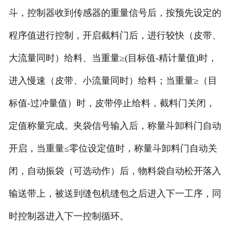
斗，控制器收到传感器的重量信号后，按预先设定的
-
DCS-T系列吨袋包装秤
程序值进行控制，开启截料门后，进行较快（皮带、
电子皮带秤
大流量同时）给料、当重量≥(目标值-精计量值)时，
-
ICS系列皮带秤
进入慢速（皮带、小流量同时）给料；当重量≥（目
-
序列式皮带秤
标值-过冲量值）时，皮带停止给料，截料门关闭，
电子配料秤
定值称量完成。夹袋信号输入后，称量斗卸料门自动
开启，当重量≤零位设定值时，称量斗卸料门自动关
-
LCS系列皮带配料秤
闭，自动振袋（可选动作）后，物料袋自动松开落入
-
LCS-L系列螺旋配料秤
输送带上，被送到缝包机缝包之后进入下一工序，同
-
JCS系列减量秤
时控制器进入下一控制循环。
-
散装计量秤