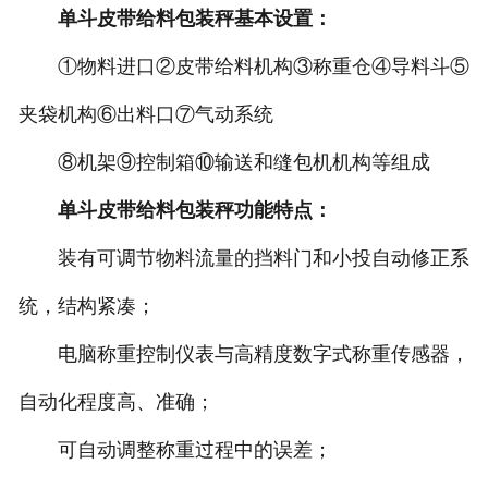
单斗皮带给料包装秤基本设置：
电子汽车衡
①物料进口②皮带给料机构③称重仓④导料斗⑤
输送提升设备
夹袋机构⑥出料口⑦气动系统
⑧机架⑨控制箱⑩输送和缝包机机构等组成
-
输送机
单斗皮带给料包装秤功能特点：
-
Z字型提升机
装有可调节物料流量的挡料门和小投自动修正系
-
绞龙
统，结构紧凑；
脉冲除尘器
电脑称重控制仪表与高精度数字式称重传感器，
称重配件
自动化程度高、准确；
给煤机
可自动调整称重过程中的误差；