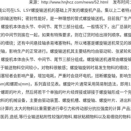
来源：
http://www.hnjhcz.com/news/52.html
发布时间：2
我公司在LS、LSY螺旋输送机的基础上开发的螺旋机产品，集以上二者
斜输送物料；密封性能好，是一种理想的管式螺旋输送机。目前我厂生产的
。螺旋机本体由头节、中间节、尾节三部分组成。一般情况下，出厂总装时
度的中间节则挨在一起，如果有特殊要求，则在订货时给出排列顺序。螺
料的缠绕；还有中间悬挂轴承易堵塞物料。所以堵塞是螺旋输送机常见的
旋轴，影响生产的正常进行。螺旋输送机其主要结构均由驱动轮、张紧轮
。螺旋机本体由头节、中间节、尾节三部分组成。螺旋输送机通常由螺
于输送物料空间较小，对物料很敏感；螺旋轴旋转时易发生物料的缠绕；
堵塞轻者会影响产量，增加电耗，严重时会烧坏电机，扭断螺旋轴，影响生
(mm)和螺距s(mm)，系列直径见表。螺旋叶片通常采用简易制造法，即
个螺距的叶片，然后将若干个单独的叶片经焊接或铆接于螺旋轴形成一个
物料的机械设备，主要由驱动装置、螺旋机槽、螺旋轴、螺旋叶片、进出料
计算的,太大的物料比重需要进行牵引力和传动部分抗拉强度的计算.产品主
品,医药,造纸,等行业输送粘附性较强的物料,糊状粘稠物料以及易缠绕的物料