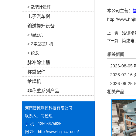
> 散装计量秤
本公司主营：
电子汽车衡
http://www.hnj
输送提升设备
浅谈衡
上一篇：
> 输送机
简述电
下一篇：
> Z字型提升机
> 绞龙
相关新闻
脉冲除尘器
2026-08-05
称重配件
2026-07-16
给煤机
2026-06-25
非称重系列产品
相关产品
河南智诚测控科技有限公司
联系人：闫经理
手 机：13598675635
网 址：
http://www.hnjhcz.com/