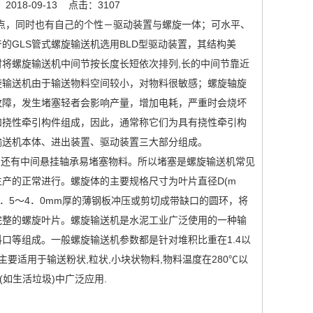
018-09-13
点击：3107
特点，同时也有自己的个性－驱动装置与螺旋一体；可水平、
GLS管式螺旋输送机选用BLD型驱动装置，其结构美
将螺旋输送机中间节按长度长短依次排列,长的中间节靠近
旋输送机由于输送物料空间较小，对物料很敏感；螺旋轴旋
故障，发生堵塞轻者会影响产量，增加电耗，严重时会烧坏
和挠性牵引构件组成，因此，通常称它们为具有挠性牵引构
旋输送机本体、进出装置、驱动装置三大部分组成。
还有中间悬挂轴承易堵塞物料。所以堵塞是螺旋输送机常见
产的正常进行。螺旋体的主要规格尺寸为叶片直径D(m
用1．5～4．0mm厚的薄钢板冲压或剪切成带缺口的圆环，将
完整的螺旋叶片。螺旋输送机是水泥工业广泛使用的一种输
口等组成。一般螺旋输送机参数都是针对堆积比重在1.4以
要适用于输送粉状,粒状,小块状物料,物料温度在280℃以
(如生活垃圾)中广泛应用.