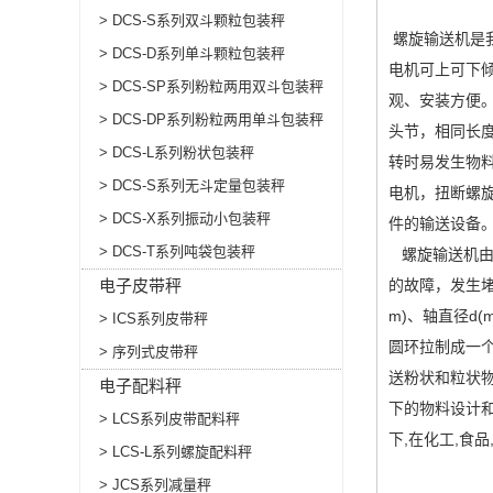
> DCS-S系列双斗颗粒包装秤
螺旋输送机是
> DCS-D系列单斗颗粒包装秤
电机可上可下倾
> DCS-SP系列粉粒两用双斗包装秤
观、安装方便
> DCS-DP系列粉粒两用单斗包装秤
头节，相同长
> DCS-L系列粉状包装秤
转时易发生物
> DCS-S系列无斗定量包装秤
电机，扭断螺
> DCS-X系列振动小包装秤
件的输送设备
> DCS-T系列吨袋包装秤
螺旋输送机由
电子皮带秤
的故障，发生
m)、轴直径d
> ICS系列皮带秤
圆环拉制成一
> 序列式皮带秤
送粉状和粒状
电子配料秤
下的物料设计和
> LCS系列皮带配料秤
下,在化工,食
> LCS-L系列螺旋配料秤
> JCS系列减量秤