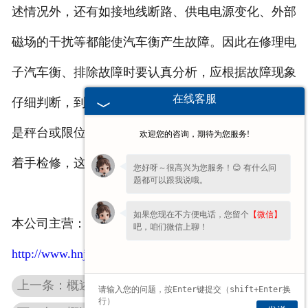
述情况外，还有如接地线断路、供电电源变化、外部
磁场的干扰等都能使汽车衡产生故障。因此在修理电
子汽车衡、排除故障时要认真分析，应根据故障现象
在线客服
仔细判断，到底是哪一部分的故障，是仪表本身，还
是秤台或限位传感器或接线盒，要做到心中有数，再
欢迎您的咨询，期待为您服务!
着手检修，这样往往能较快地找出故障，少走弯路。
您好呀～很高兴为您服务！😊 有什么问
题都可以跟我说哦。
如果您现在不方便电话，您留个
【微信】
本公司主营：
螺旋秤
，
定量包装称
吧，咱们微信上聊！
http://www.hnjhcz.com/
上一条：概述螺旋称的维护与技术参数