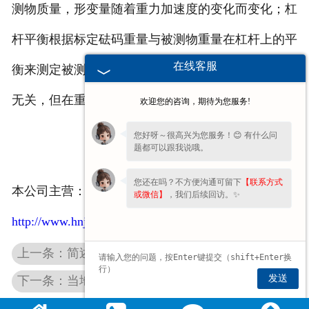
测物质量，形变量随着重力加速度的变化而变化；杠
杆平衡根据标定砝码重量与被测物重量在杠杆上的平
在线客服
衡来测定被测物质量。杠杆平衡与重力加速度的变化
无关，但在重力加速度等于零时，衡量失效。
欢迎您的咨询，期待为您服务!
您好呀～很高兴为您服务！😊 有什么问
题都可以跟我说哦。
您还在吗？不方便沟通可留下
【联系方式
本公司主营：
螺旋秤
，
定量包装
秤
或微信】
，我们后续回访。✨
http://www.hnjhcz.com/
上一条：简述螺旋秤的设计和选用其三
发送
下一条：当地磅衡器传统制造业突围传统销售渠道，进军电子商务该何去何从