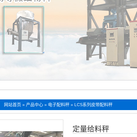
：
网站首页
»
产品中心
»
电子配料秤
»
LCS系列皮带配料秤
定量给料秤