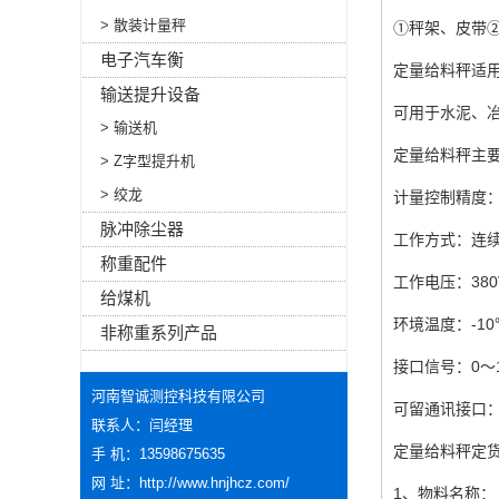
> 散装计量秤
①秤架、皮带
电子汽车衡
定量给料秤适
输送提升设备
可用于水泥、冶
> 输送机
定量给料秤主
> Z字型提升机
> 绞龙
计量控制精度：动
脉冲除尘器
工作方式：连续
称重配件
工作电压：380VA
给煤机
环境温度：-10
非称重系列产品
接口信号：0～1
河南智诚测控科技有限公司
可留通讯接口：RS
联系人：闫经理
定量给料秤定
手 机：13598675635
网 址：
http://www.hnjhcz.com/
1、物料名称：_