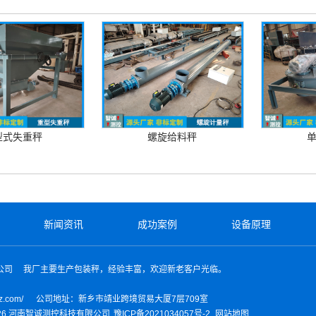
型式失重秤
螺旋给料秤
新闻资讯
成功案例
设备原理
公司
我厂主要生产包装秤，经验丰富，欢迎新老客户光临。
z.com/
公司地址：新乡市靖业跨境贸易大厦7层709室
 2026 河南智诚测控科技有限公司
豫ICP备2021034057号-2
网站地图