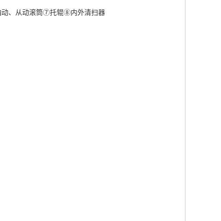
轴动、从动滚筒⑦托辊⑧内外清扫器