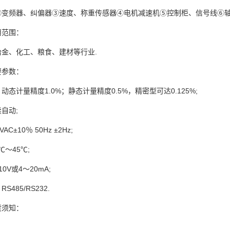
②变频器、纠偏器③速度、称重传感器④电机减速机⑤控制柜、信号线⑥
用范围：
金、化工、粮食、建材等行业.
要参数：
态计量精度1.0%；静态计量精度0.5%，精密型可达0.125%;
自动;
C±10％ 50Hz ±2Hz;
℃～45℃;
0V或4～20mA;
485/RS232.
货须知：
______