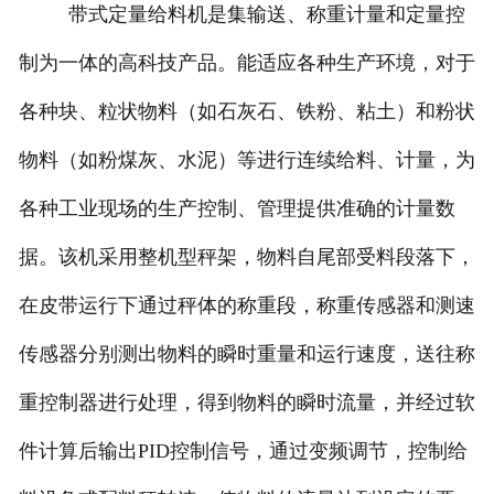
带式定量给料机是集输送、称重计量和定量控
-
DCS-T系列吨袋包装秤
制为一体的高科技产品。能适应各种生产环境，对于
电子皮带秤
各种块、粒状物料（如石灰石、铁粉、粘土）和粉状
-
ICS系列皮带秤
物料（如粉煤灰、水泥）等进行连续给料、计量，为
各种工业现场的生产控制、管理提供准确的计量数
-
序列式皮带秤
据。该机采用整机型秤架，物料自尾部受料段落下，
电子配料秤
在皮带运行下通过秤体的称重段，称重传感器和测速
-
LCS系列皮带配料秤
传感器分别测出物料的瞬时重量和运行速度，送往称
-
LCS-L系列螺旋配料秤
重控制器进行处理，得到物料的瞬时流量，并经过软
-
JCS系列减量秤
件计算后输出PID控制信号，通过变频调节，控制给
-
散装计量秤