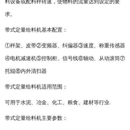
料设备或配料秤转速，使物料的流量达到设定的要
电子汽车衡
求。
输送提升设备
带式定量给料机基本配置：
-
输送机
①秤架、皮带②变频器、纠偏器③速度、称重传感器
④电机减速机⑤控制柜、信号线⑥轴动、从动滚筒⑦
-
Z字型提升机
托辊⑧内外清扫器
-
绞龙
带式定量给料机适用范围：
脉冲除尘器
称重配件
可用于水泥、冶金、化工、粮食、建材等行业.
给煤机
带式定量给料机主要参数：