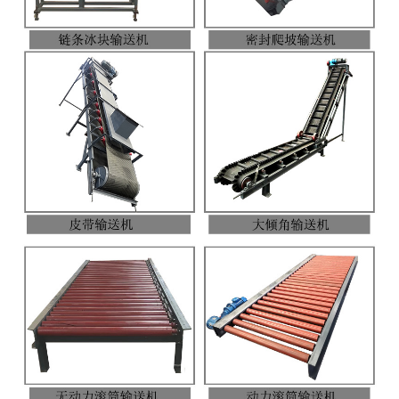
电子汽车衡
输送提升设备
-
输送机
-
Z字型提升机
-
绞龙
脉冲除尘器
称重配件
给煤机