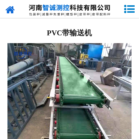
网站首页
定量包装秤
PVC带输送机
-
DCS-S系列双斗颗粒包装秤
-
DCS-D系列单斗颗粒包装秤
-
DCS-SP系列粉粒两用双斗包装秤
-
DCS-DP系列粉粒两用单斗包装秤
-
DCS-L系列粉状包装秤
-
DCS-S系列无斗定量包装秤
-
DCS-X系列振动小包装秤