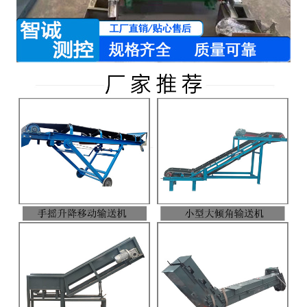
-
DCS-T系列吨袋包装秤
电子皮带秤
-
ICS系列皮带秤
-
序列式皮带秤
电子配料秤
-
LCS系列皮带配料秤
-
LCS-L系列螺旋配料秤
-
JCS系列减量秤
-
散装计量秤