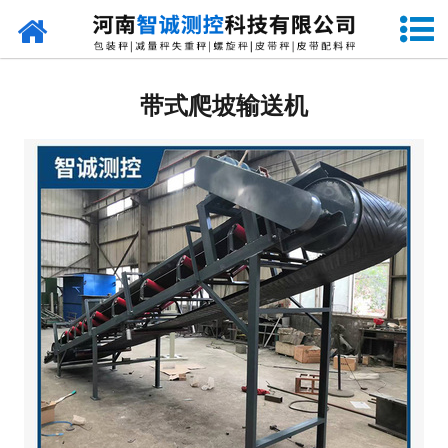
网站首页
定量包装秤
带式爬坡输送机
-
DCS-S系列双斗颗粒包装秤
-
DCS-D系列单斗颗粒包装秤
-
DCS-SP系列粉粒两用双斗包装秤
-
DCS-DP系列粉粒两用单斗包装秤
-
DCS-L系列粉状包装秤
-
DCS-S系列无斗定量包装秤
-
DCS-X系列振动小包装秤