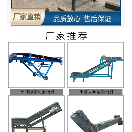
-
DCS-T系列吨袋包装秤
电子皮带秤
-
ICS系列皮带秤
-
序列式皮带秤
电子配料秤
-
LCS系列皮带配料秤
-
LCS-L系列螺旋配料秤
-
JCS系列减量秤
-
散装计量秤