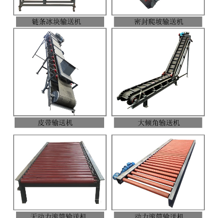
电子汽车衡
输送提升设备
-
输送机
-
Z字型提升机
-
绞龙
脉冲除尘器
称重配件
给煤机