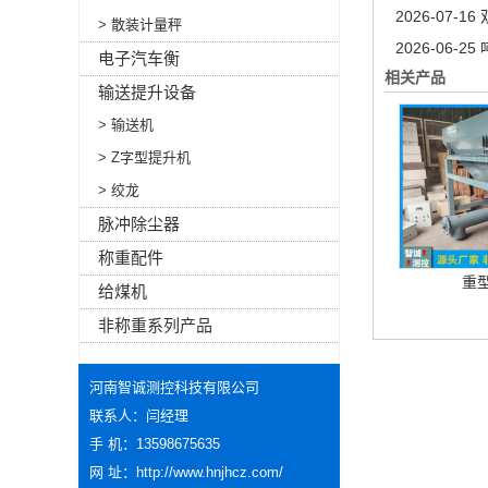
2026-07-16
> 散装计量秤
2026-06-25
电子汽车衡
相关产品
输送提升设备
> 输送机
> Z字型提升机
> 绞龙
脉冲除尘器
称重配件
重
给煤机
非称重系列产品
河南智诚测控科技有限公司
联系人：闫经理
手 机：13598675635
网 址：
http://www.hnjhcz.com/