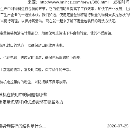
来源：
http://www.hnjhcz.com/news/388.html
发布时间：2
业生产中对物料进行包装的环节，它的使用明显提高了工作效率，加快了产业发展，让
加工生产企业的一道流水线。我们知道，使用定量包装秤进行称量的物料大多是散状的
应当更行清理，以保持其清洁。现在就一起来了解下定量包装秤的清洗方法吧。
对定量包装机清洁计量部分，须确保每班清洁下料盘和转盘，使其不受腐蚀。
包装机封口的地方，以确保封口的纹理清晰。
头，也即电眼，也应定时清洁，确保光标跟踪的小误差。
盘上散落的物料，需及时清理，保持机件的干净。
包装机电控箱内的粉尘，以防接触不良等故障。
装机在使用中的问题有哪些
用定量包装秤的优点表现在哪些地方
吨袋包装秤的结构是什么...
2026-07-25