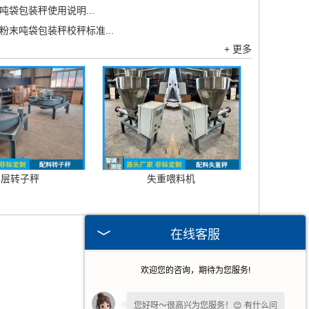
吨袋包装秤使用说明...
粉末吨袋包装秤校秤标准...
+ 更多
单层转子秤
失重喂料机
在线客服
欢迎您的咨询，期待为您服务!
您好呀～很高兴为您服务！😊 有什么问
题都可以跟我说哦。